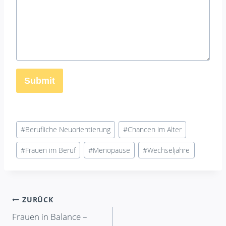
Submit
Schlagworte:
#
Berufliche Neuorientierung
#
Chancen im Alter
#
Frauen im Beruf
#
Menopause
#
Wechseljahre
Beitragsnavigation
ZURÜCK
Frauen in Balance –