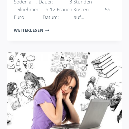
Soden a. T. Dauer: 3 Stunden
Teilnehmer: 6-12 Frauen Kosten: 59
Euro Datum: auf…
FRAUEN
WEITERLESEN
IN
BALANCE
–
SOFORTHILFE
BEI
STRESS
UND
ÜBERLASTUNG