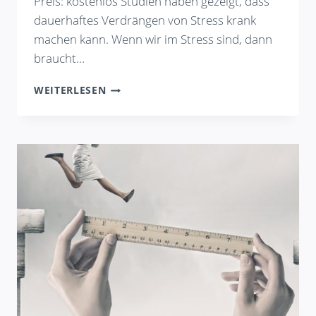
Preis: kostenlos Studien haben gezeigt, dass
dauerhaftes Verdrängen von Stress krank
machen kann. Wenn wir im Stress sind, dann
braucht…
REGELMÄSSIGER, K
WEITERLESEN
OSTENLOSER I
NFOABEND Z
U S
TRESSMANAGEMENT F
ÜR F
RAUEN